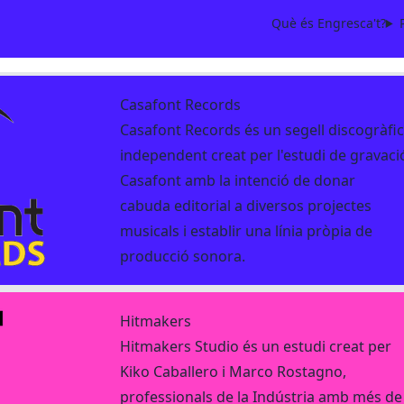
Què és Engresca't?
Casafont Records
Casafont Records és un segell discogràfi
independent creat per l'estudi de gravaci
Casafont amb la intenció de donar
cabuda editorial a diversos projectes
musicals i establir una línia pròpia de
producció sonora.
Hitmakers
Hitmakers Studio és un estudi creat per
Kiko Caballero i Marco Rostagno,
professionals de la Indústria amb més de