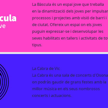
La Bàscula és un espai jove que treballa
en la dinamització dels joves per impulsa
processos i projectes amb visió de barri i
de ciutat. Ofereix un espai on els joves
puguin expressar-se i desenvolupar les
seves habilitats en tallers i activitats de to
tipus.
La Cabra de Vic
La Cabra és una sala de concerts d'Oson
on podràs gaudir de grans festes amb la
millor música en els seus nombrosos
concerts i actuacions.