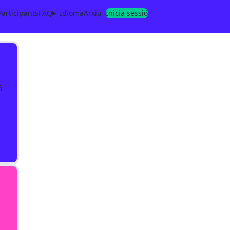
Participants
FAQ
Idioma
Arxiu
Inicia sessió
c
ó